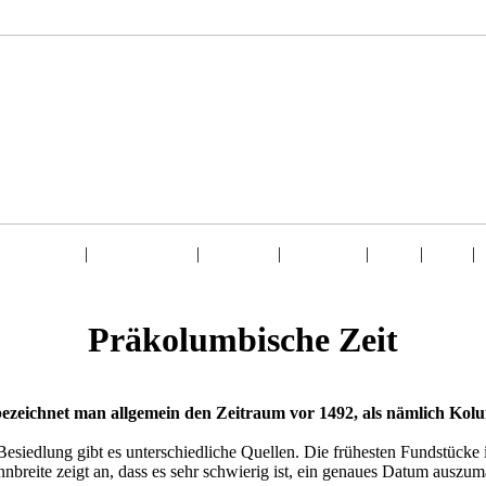
& Tourismus
|
Flora & Fauna
|
Reiseziele
|
Geschichte
|
Städte
|
Essen
|
Präkolumbische Zeit
bezeichnet man allgemein den Zeitraum vor 1492, als nämlich Kol
esiedlung gibt es unterschiedliche Quellen. Die frühesten Fundstücke
annbreite zeigt an, dass es sehr schwierig ist, ein genaues Datum auszu