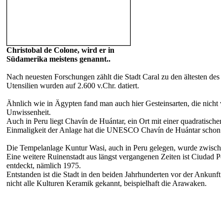
Christobal de Colone, wird er in
Südamerika meistens genannt..
Nach neuesten Forschungen zählt die Stadt Caral zu den ältesten des
Utensilien wurden auf 2.600 v.Chr. datiert.
Ähnlich wie in Ägypten fand man auch hier Gesteinsarten, die nicht
Unwissenheit.
Auch in Peru liegt Chavín de Huántar, ein Ort mit einer quadratische
Einmaligkeit der Anlage hat die UNESCO Chavín de Huántar schon 
Die Tempelanlage Kuntur Wasi, auch in Peru gelegen, wurde zwische
Eine weitere Ruinenstadt aus längst vergangenen Zeiten ist Ciudad 
entdeckt, nämlich 1975.
Entstanden ist die Stadt in den beiden Jahrhunderten vor der Ankun
nicht alle Kulturen Keramik gekannt, beispielhaft die Arawaken.