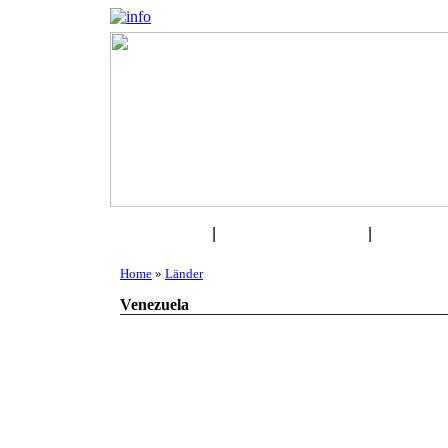
Kulturen
|
Reise & Tourismus
|
Flora & 
Lä
Home
»
Länder
Venezuela